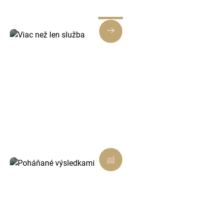
Viac než len služba
Každé riešenie je navrhnuté tak, aby prinášalo
skutočnú hodnotu, nielen splnenie úlohy.
Poháňané výsledkami