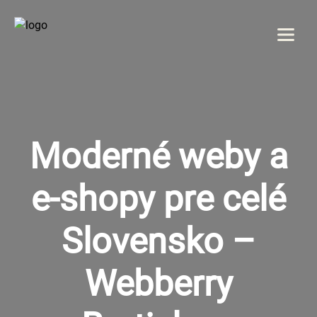
Menu
DOMOV
O NÁS
Moderné weby a
SLUŽBY
e-shopy pre celé
GALÉRIA
Slovensko –
REFERENCIE
Webberry
KONTAKT