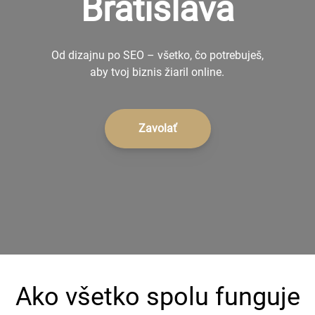
Bratislava
+421 902 242 632
Od dizajnu po SEO – všetko, čo potrebuješ,
aby tvoj biznis žiaril online.
Zavolať
Ako všetko spolu funguje