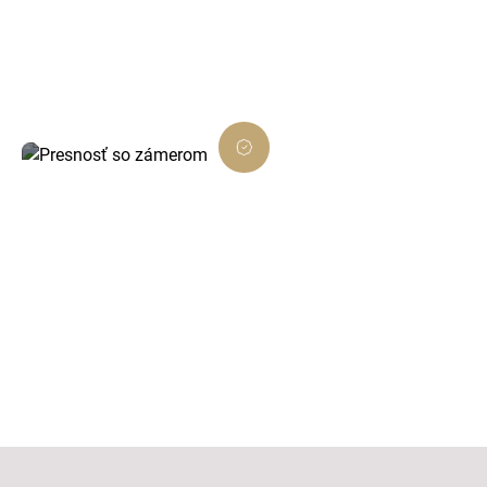
Každé rozhodnutie je podložené dátami a
zamerané na viditeľný výsledok.
Presnosť so zámerom
Dôsledné prevedenie, ktoré presne ladí s
cieľom projektu.